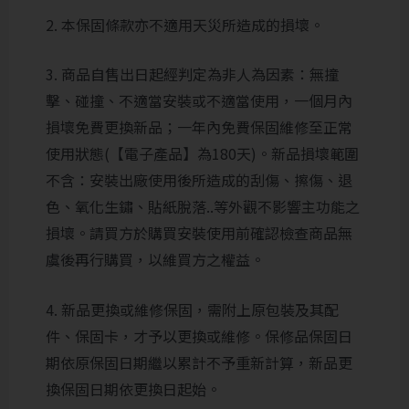
2. 本保固條款亦不適用天災所造成的損壞。
3. 商品自售出日起經判定為非人為因素：無撞
擊、碰撞、不適當安裝或不適當使用，一個月內
損壞免費更換新品；一年內免費保固維修至正常
使用狀態(【電子產品】為180天)。新品損壞範圍
不含：安裝出廠使用後所造成的刮傷、擦傷、退
色、氧化生鏽、貼紙脫落..等外觀不影響主功能之
損壞。請買方於購買安裝使用前確認檢查商品無
虞後再行購買，以維買方之權益。
4. 新品更換或維修保固，需附上原包裝及其配
件、保固卡，才予以更換或維修。保修品保固日
期依原保固日期繼以累計不予重新計算，新品更
換保固日期依更換日起始。