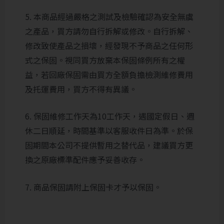
5. 本商品經過嚴格之測試及檢驗確認為安全無虞
之產品，買方請勿自行拆解或修改。自行拆解、
修改致使產品之損壞，經發現不予商品之任何形
式之保固。視同買方放棄本保固條例所有之權
益，若回廠保固需由買方全額負擔檢測維修費用
及托運費用，買方不得有異議。
6. 保固維修工作天為10工作天，遇國定假日、週
休二日順延，時間基準以客服收件日為準。於保
固期間本公司不提供暫用之替代品，建議買方更
換之原廠標準配件應予妥善收存。
7. 商品保固請附上保固卡才予以保固。