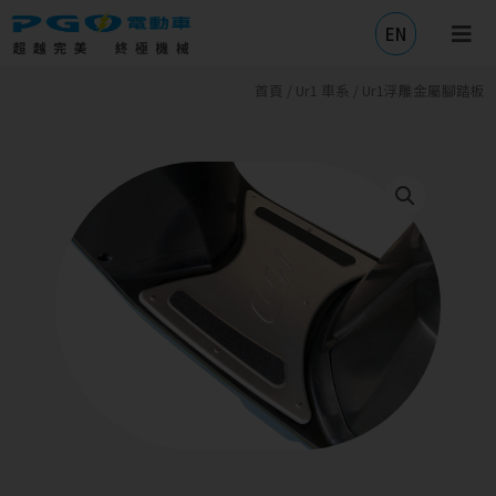
EN
首頁
/
Ur1 車系
/ Ur1浮雕金屬腳踏板