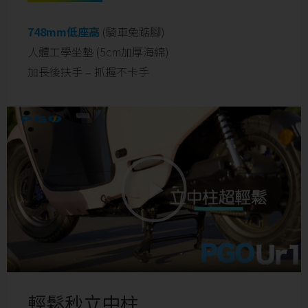
748mm低座高
(騎車免踮腳)
人體工學坐墊 (5cm加厚海綿)
加長後扶⼿ – 抓握不卡手
輕鬆秒立中柱