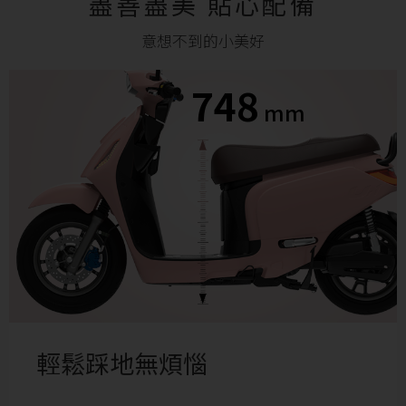
盡善盡美 貼心配備
意想不到的小美好
748
mm
輕鬆踩地無煩惱