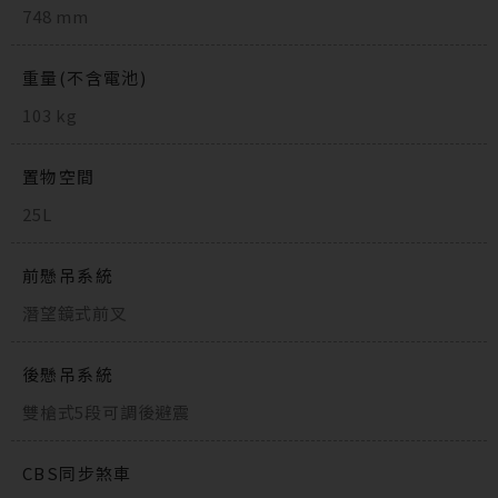
748 mm
重量(不含電池)
103 kg
置物空間
25L
前懸吊系統
潛望鏡式前叉
後懸吊系統
雙槍式5段可調後避震
CBS同步煞車