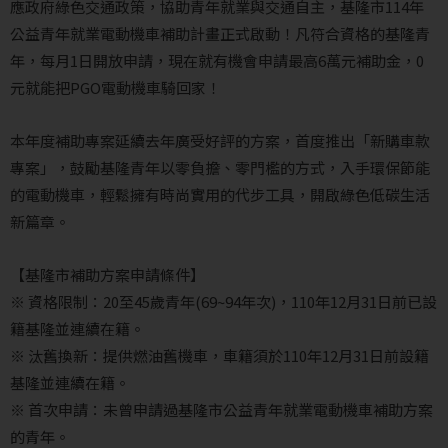
應政府綠色交通政策，協助青年就業與交通自主，基隆市114年
公益青年就業電動機車補助計畫正式啟動！
凡符合資格的基隆青
年，每月1日開放申請，
現在就有機會申請最高6萬元補助金，0
元就能把PGO電動機車騎回家！
本年度補助專案延續去年廣受好評的方案，首度推出「新購車款
專案」，鼓勵基隆青年以零負擔、零門檻的方式，入手環保節能
的電動機車，輕鬆擁有時尚實用的代步工具，開啟綠色低碳生活
新篇章。
【基隆市補助方案申請條件】
※ 資格限制：20至45歲青年(69~94年次)，110年12月31日前已設
籍基隆並連續在籍。
※ 汰舊換新：提供燃油舊機車，車籍須於110年12月31日前設籍
基隆並連續在籍。
※ 首次申請：未曾申請過基隆市公益青年就業電動機車補助方案
的青年。